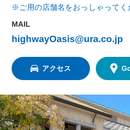
※ご用の店舗名をおっしゃってく
MAIL
highwayOasis@ura.co.jp
アクセス
G