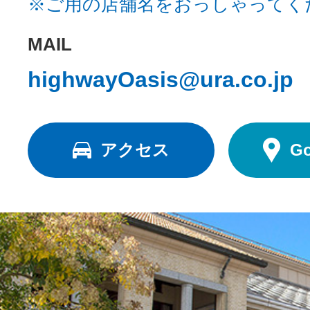
※ご用の店舗名をおっしゃってく
MAIL
highwayOasis@ura.co.jp
アクセス
G