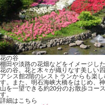
花の谷
棚田や淡路の花畑などをイメージし
花の谷。花と木々が織りなす美しい
アシス館2階のレストランからも楽し
す。また、明石海峡大橋をはじめ、神
山を一望できる約20分のお散歩コー
す。
詳細はこちら