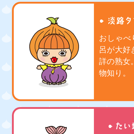
おしゃべ
呂が大好
詳の熟女
物知り。