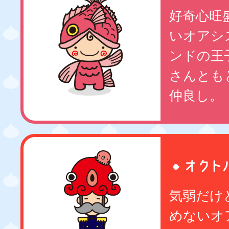
好奇心旺
いオアシ
ンドの王
さんとも
仲良し。
気弱だけ
めないオ