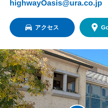
highwayOasis@ura.co.jp
アクセス
G