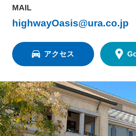
MAIL
highwayOasis@ura.co.jp
アクセス
G