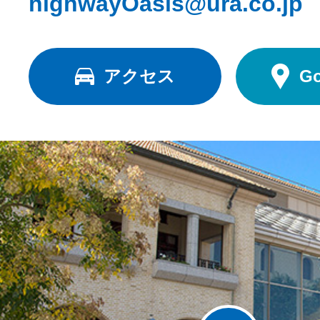
highwayOasis@ura.co.jp
アクセス
G