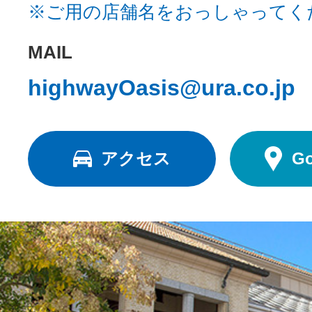
※ご用の店舗名をおっしゃってく
MAIL
highwayOasis@ura.co.jp
アクセス
G