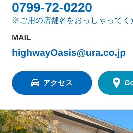
0799-72-0220
※ご用の店舗名をおっしゃってく
MAIL
highwayOasis@ura.co.jp
アクセス
G