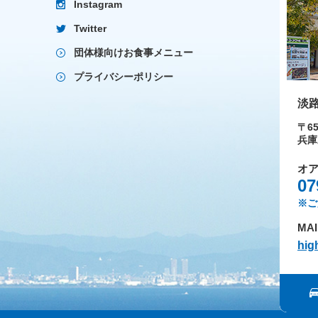
Instagram
Twitter
団体様向けお食事メニュー
プライバシーポリシー
淡
〒65
兵庫
オ
07
※ご
MAI
hig