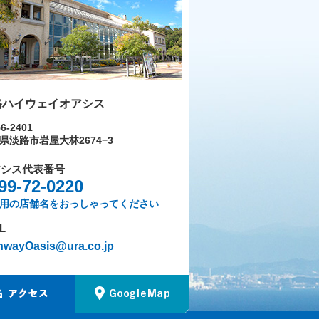
路ハイウェイオアシス
6-2401
県淡路市岩屋大林2674−3
アシス代表番号
99-72-0220
用の店舗名をおっしゃってください
L
hwayOasis@ura.co.jp