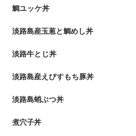
鯛ユッケ丼
淡路島産玉葱と鯛めし丼
淡路牛とじ丼
淡路島産えびすもち豚丼
淡路島蛸ぶつ丼
煮穴子丼