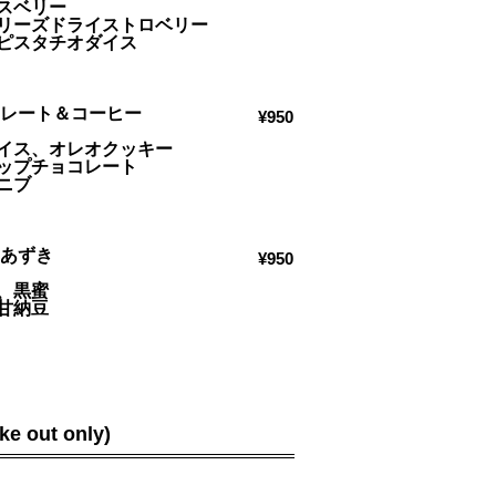
スベリー
リーズドライストロベリー
ピスタチオダイス
コレート＆コーヒー
¥950
イス、オレオクッキー
ップチョコレート
ニブ
茶＆あずき
¥950
、黒蜜
甘納豆
 out only)