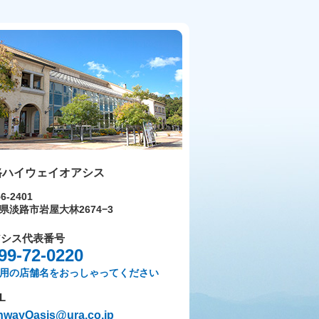
路ハイウェイオアシス
6-2401
県淡路市岩屋大林2674−3
アシス代表番号
99-72-0220
用の店舗名をおっしゃってください
L
hwayOasis@ura.co.jp