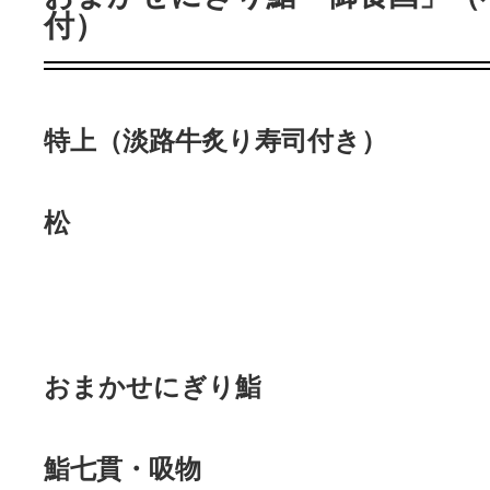
付）
特上（淡路牛炙り寿司付き）
松
おまかせにぎり鮨
鮨七貫・吸物