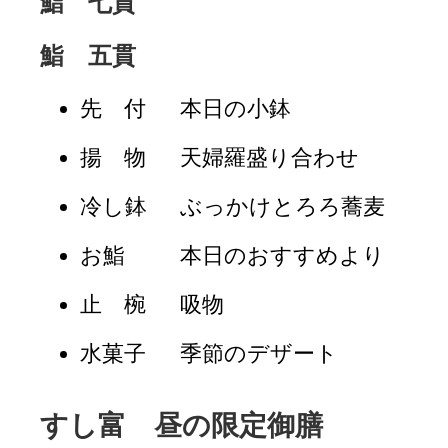
鮨 七貫
鮨 五貫
先 付
本日の小鉢
揚 物
天婦羅盛り合わせ
冷し鉢
ぶっかけとろろ蕎麦
お鮨
本日のおすすめより
止 椀
吸物
水菓子
季節のデザート
すし富 昼の限定御膳