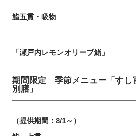
鮨五貫・吸物
「瀬戸内レモンオリーブ鮨」
期間限定 季節メニュー「すし
別膳」
（提供期間：8/1～）