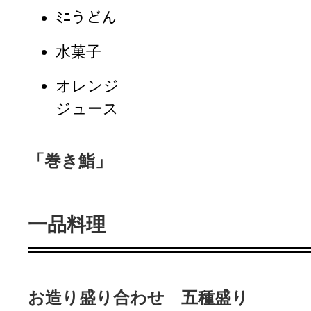
ﾐﾆうどん
水菓子
オレンジ
ジュース
「巻き鮨」
一品料理
お造り盛り合わせ 五種盛り