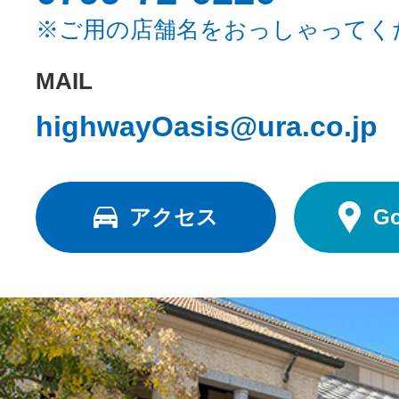
※ご用の店舗名をおっしゃってく
MAIL
highwayOasis@ura.co.jp
アクセス
G