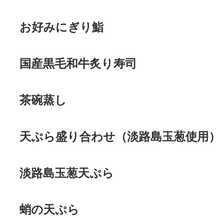
お好みにぎり鮨
国産黒毛和牛炙り寿司
茶碗蒸し
天ぷら盛り合わせ（淡路島玉葱使用
淡路島玉葱天ぷら
蛸の天ぷら