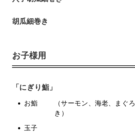
胡瓜細巻き
お子様用
「にぎり鮨」
お鮨
（サーモン、海老、まぐ
き）
玉子