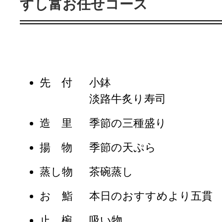
すし富お任せコース
先 付
小鉢
淡路牛炙り寿司
造 里
季節の三種盛り
揚 物
季節の天ぷら
蒸し物
茶碗蒸し
お 鮨
本日のおすすめより五貫
止 椀
吸い物