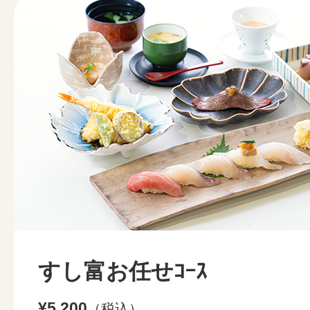
すし富お任せｺｰｽ
¥5,200
（税込）