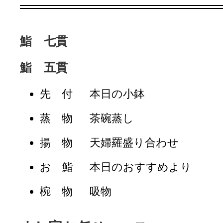
鮨 七貫
鮨 五貫
先 付
本日の小鉢
蒸 物
茶碗蒸し
揚 物
天婦羅盛り合わせ
お 鮨
本日のおすすめより
椀 物
吸物